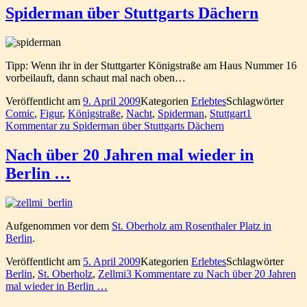
Spiderman über Stuttgarts Dächern
Tipp: Wenn ihr in der Stuttgarter Königstraße am Haus Nummer 16
vorbeilauft, dann schaut mal nach oben…
Veröffentlicht am
9. April 2009
Kategorien
Erlebtes
Schlagwörter
Comic
,
Figur
,
Königstraße
,
Nacht
,
Spiderman
,
Stuttgart
1
Kommentar
zu Spiderman über Stuttgarts Dächern
Nach über 20 Jahren mal wieder in
Berlin …
Aufgenommen vor dem
St. Oberholz am Rosenthaler Platz in
Berlin
.
Veröffentlicht am
5. April 2009
Kategorien
Erlebtes
Schlagwörter
Berlin
,
St. Oberholz
,
Zellmi
3 Kommentare
zu Nach über 20 Jahren
mal wieder in Berlin …