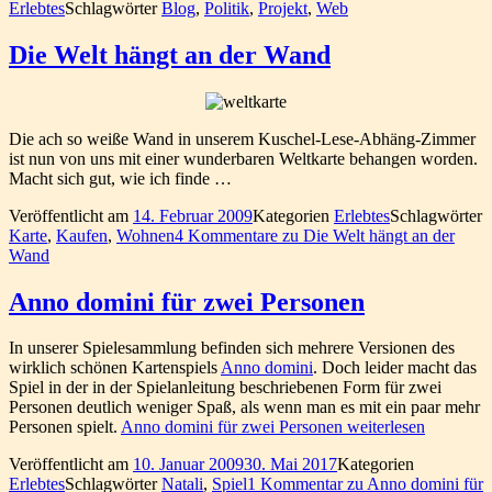
Erlebtes
Schlagwörter
Blog
,
Politik
,
Projekt
,
Web
Die Welt hängt an der Wand
Die ach so weiße Wand in unserem Kuschel-Lese-Abhäng-Zimmer
ist nun von uns mit einer wunderbaren Weltkarte behangen worden.
Macht sich gut, wie ich finde …
Veröffentlicht am
14. Februar 2009
Kategorien
Erlebtes
Schlagwörter
Karte
,
Kaufen
,
Wohnen
4 Kommentare
zu Die Welt hängt an der
Wand
Anno domini für zwei Personen
In unserer Spielesammlung befinden sich mehrere Versionen des
wirklich schönen Kartenspiels
Anno domini
. Doch leider macht das
Spiel in der in der Spielanleitung beschriebenen Form für zwei
Personen deutlich weniger Spaß, als wenn man es mit ein paar mehr
Personen spielt.
Anno domini für zwei Personen
weiterlesen
Veröffentlicht am
10. Januar 2009
30. Mai 2017
Kategorien
Erlebtes
Schlagwörter
Natali
,
Spiel
1 Kommentar
zu Anno domini für