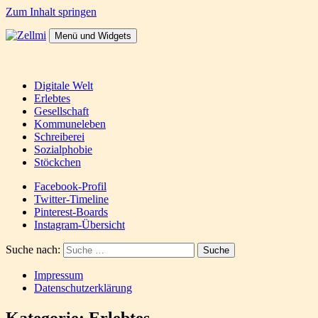
Zum Inhalt springen
Menü und Widgets
Zellmi
It's a dirty job but someones gotta do it
Digitale Welt
Erlebtes
Gesellschaft
Kommuneleben
Schreiberei
Sozialphobie
Stöckchen
Facebook-Profil
Twitter-Timeline
Pinterest-Boards
Instagram-Übersicht
Suche nach:
Impressum
Datenschutzerklärung
Kategorie:
Erlebtes