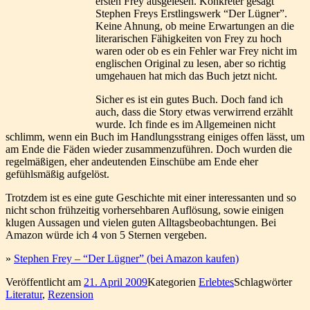
ersten Frey ausgelesen. Konkreter gesagt
Stephen Freys Erstlingswerk “Der Lügner”.
Keine Ahnung, ob meine Erwartungen an die
literarischen Fähigkeiten von Frey zu hoch
waren oder ob es ein Fehler war Frey nicht im
englischen Original zu lesen, aber so richtig
umgehauen hat mich das Buch jetzt nicht.
Sicher es ist ein gutes Buch. Doch fand ich
auch, dass die Story etwas verwirrend erzählt
wurde. Ich finde es im Allgemeinen nicht
schlimm, wenn ein Buch im Handlungsstrang einiges offen lässt, um
am Ende die Fäden wieder zusammenzuführen. Doch wurden die
regelmäßigen, eher andeutenden Einschübe am Ende eher
gefühlsmäßig aufgelöst.
Trotzdem ist es eine gute Geschichte mit einer interessanten und so
nicht schon frühzeitig vorhersehbaren Auflösung, sowie einigen
klugen Aussagen und vielen guten Alltagsbeobachtungen. Bei
Amazon würde ich 4 von 5 Sternen vergeben.
»
Stephen Frey – “Der Lügner” (bei Amazon kaufen)
Veröffentlicht am
21. April 2009
Kategorien
Erlebtes
Schlagwörter
Literatur
,
Rezension