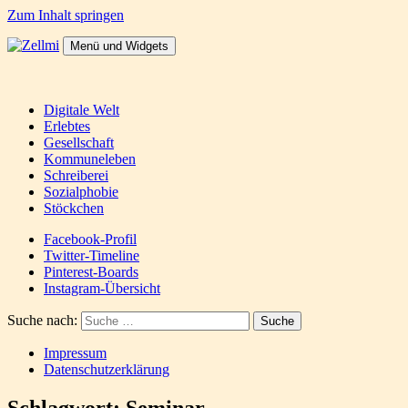
Zum Inhalt springen
Menü und Widgets
Zellmi
It's a dirty job but someones gotta do it
Digitale Welt
Erlebtes
Gesellschaft
Kommuneleben
Schreiberei
Sozialphobie
Stöckchen
Facebook-Profil
Twitter-Timeline
Pinterest-Boards
Instagram-Übersicht
Suche nach:
Impressum
Datenschutzerklärung
Schlagwort:
Seminar