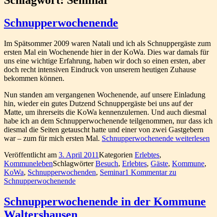
Schnupperwochenende
Im Spätsommer 2009 waren Natali und ich als Schnuppergäste zum
ersten Mal ein Wochenende hier in der KoWa. Dies war damals für
uns eine wichtige Erfahrung, haben wir doch so einen ersten, aber
doch recht intensiven Eindruck von unserem heutigen Zuhause
bekommen können.
Nun standen am vergangenen Wochenende, auf unsere Einladung
hin, wieder ein gutes Dutzend Schnuppergäste bei uns auf der
Matte, um ihrerseits die KoWa kennenzulernen. Und auch diesmal
habe ich an dem Schnupperwochenende teilgenommen, nur dass ich
diesmal die Seiten getauscht hatte und einer von zwei Gastgebern
war – zum für mich ersten Mal.
Schnupperwochenende
weiterlesen
Veröffentlicht am
3. April 2011
Kategorien
Erlebtes
,
Kommuneleben
Schlagwörter
Besuch
,
Erlebtes
,
Gäste
,
Kommune
,
KoWa
,
Schnupperwochenden
,
Seminar
1 Kommentar
zu
Schnupperwochenende
Schnupperwochenende in der Kommune
Waltershausen