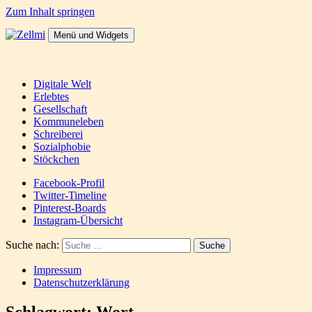
Zum Inhalt springen
Menü und Widgets
Zellmi
It's a dirty job but someones gotta do it
Digitale Welt
Erlebtes
Gesellschaft
Kommuneleben
Schreiberei
Sozialphobie
Stöckchen
Facebook-Profil
Twitter-Timeline
Pinterest-Boards
Instagram-Übersicht
Suche nach:
Impressum
Datenschutzerklärung
Schlagwort:
Wort