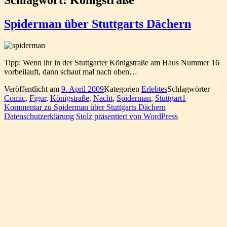
Spiderman über Stuttgarts Dächern
Tipp: Wenn ihr in der Stuttgarter Königstraße am Haus Nummer 16
vorbeilauft, dann schaut mal nach oben…
Veröffentlicht am
9. April 2009
Kategorien
Erlebtes
Schlagwörter
Comic
,
Figur
,
Königstraße
,
Nacht
,
Spiderman
,
Stuttgart
1
Kommentar
zu Spiderman über Stuttgarts Dächern
Datenschutzerklärung
Stolz präsentiert von WordPress