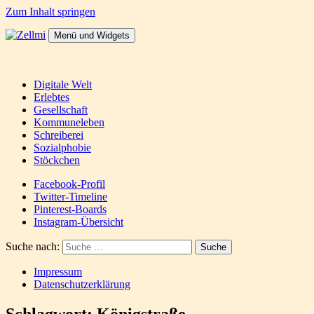
Zum Inhalt springen
Menü und Widgets
Zellmi
It's a dirty job but someones gotta do it
Digitale Welt
Erlebtes
Gesellschaft
Kommuneleben
Schreiberei
Sozialphobie
Stöckchen
Facebook-Profil
Twitter-Timeline
Pinterest-Boards
Instagram-Übersicht
Suche nach:
Impressum
Datenschutzerklärung
Schlagwort:
Königstraße