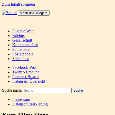
Zum Inhalt springen
Menü und Widgets
Zellmi
It's a dirty job but someones gotta do it
Digitale Welt
Erlebtes
Gesellschaft
Kommuneleben
Schreiberei
Sozialphobie
Stöckchen
Facebook-Profil
Twitter-Timeline
Pinterest-Boards
Instagram-Übersicht
Suche nach:
Impressum
Datenschutzerklärung
Kurz-Film: Signs