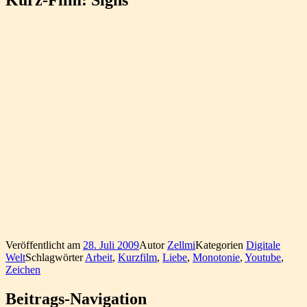
Veröffentlicht am
28. Juli 2009
Autor
Zellmi
Kategorien
Digitale
Welt
Schlagwörter
Arbeit
,
Kurzfilm
,
Liebe
,
Monotonie
,
Youtube
,
Zeichen
Beitrags-Navigation