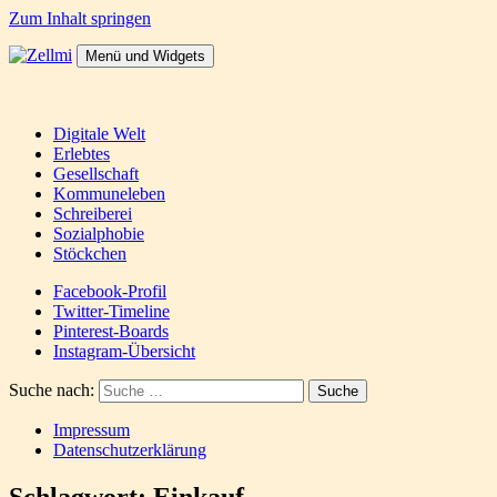
Zum Inhalt springen
Menü und Widgets
Zellmi
It's a dirty job but someones gotta do it
Digitale Welt
Erlebtes
Gesellschaft
Kommuneleben
Schreiberei
Sozialphobie
Stöckchen
Facebook-Profil
Twitter-Timeline
Pinterest-Boards
Instagram-Übersicht
Suche nach:
Impressum
Datenschutzerklärung
Schlagwort:
Einkauf