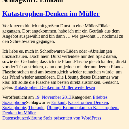
Katastrophen-Denken im Müller
Vor kurzem bin ich mit großem Durst in eine Müller-Filiale
gegangen. Dort angekommen, habe ich mir ein Getränk aus dem
Angebot ausgewählt und bin dann … wie gewohnt … nochmal zu
den Schreibwaren gegangen.
Ich liebe es, mich in Schreibwaren-Läden oder -Abteilungen
umzuschauen. Doch mein Durst verleidete mir den Spaß daran,
sowie der Gedanke, dass ich die Pfand-Flasche gleich kaufen, direkt
vor der Tür austrinken, dann dort jedoch mit der nun leeren Pfand-
Flasche stehen und am besten gleich wieder reingehen würde, um
das Pfand wieder auszulösen. Die Lösung dieses Dilemmas war
klar: Ich sollte die Flasche am besten direkt austrinken. Gedacht,
getan.
Katastrophen-Denken im Müller
weiterlesen
Veröffentlicht am
19. November 2013
Kategorien
Erlebtes
,
Sozialphobie
Schlagwörter
Einkauf
,
Katastrophen-Denken
,
Sozialphobie
,
Therapie
,
Übung
2 Kommentare
zu Katastrophen-
Denken im Müller
Datenschutzerklärung
Stolz präsentiert von WordPress