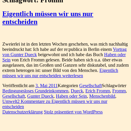
Eigentlich müssen wir uns nur
entscheiden
Zweierlei ist in den letzten Wochen geschehen, was mich nachhaltig
beeindruckt hat: Ich habe auf der re:publica in Berlin einem
Vortrag
von Gunter Dueck
beigewohnt und ich habe das Buch
Haben oder
Sein
von Erich Fromm gelesen. Beide haben sich u.a. über etwas
ausgelassen, das im Großen und Ganzen sehr diskutabel, und zudem
extrem heterogen ist: unser Bild von den Menschen.
Eigentlich
müssen wir uns nur entscheiden
weiterlesen
Veröffentlicht am
3. Mai 2011
Kategorien
Gesellschaft
Schlagwörter
Bedingungsloses Grundeinkommen
,
Dueck
,
Erich Fromm
,
Fromm
,
Gesellschaft
,
Gunter Dueck
,
Haben oder Sein
,
Menschenbild
,
Umwelt
2 Kommentare
zu Eigentlich müssen wir uns nur
entscheiden
Datenschutzerklärung
Stolz präsentiert von WordPress