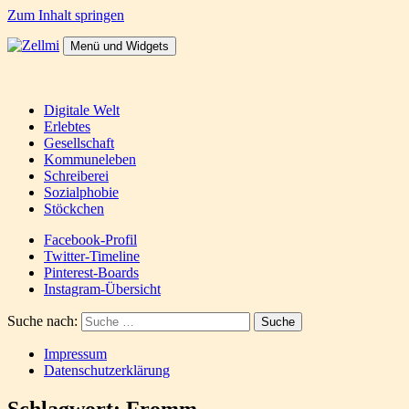
Zum Inhalt springen
Menü und Widgets
Zellmi
It's a dirty job but someones gotta do it
Digitale Welt
Erlebtes
Gesellschaft
Kommuneleben
Schreiberei
Sozialphobie
Stöckchen
Facebook-Profil
Twitter-Timeline
Pinterest-Boards
Instagram-Übersicht
Suche nach:
Impressum
Datenschutzerklärung
Schlagwort:
Fromm