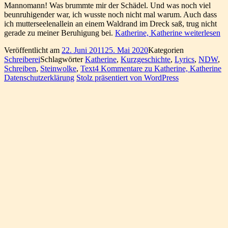
Mannomann! Was brummte mir der Schädel. Und was noch viel
beunruhigender war, ich wusste noch nicht mal warum. Auch dass
ich mutterseelenallein an einem Waldrand im Dreck saß, trug nicht
gerade zu meiner Beruhigung bei.
Katherine, Katherine
weiterlesen
Veröffentlicht am
22. Juni 2011
25. Mai 2020
Kategorien
Schreiberei
Schlagwörter
Katherine
,
Kurzgeschichte
,
Lyrics
,
NDW
,
Schreiben
,
Steinwolke
,
Text
4 Kommentare
zu Katherine, Katherine
Datenschutzerklärung
Stolz präsentiert von WordPress