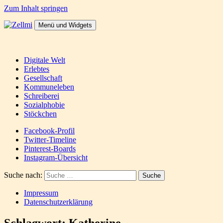
Zum Inhalt springen
Menü und Widgets
Zellmi
It's a dirty job but someones gotta do it
Digitale Welt
Erlebtes
Gesellschaft
Kommuneleben
Schreiberei
Sozialphobie
Stöckchen
Facebook-Profil
Twitter-Timeline
Pinterest-Boards
Instagram-Übersicht
Suche nach:
Impressum
Datenschutzerklärung
Schlagwort:
Katherine