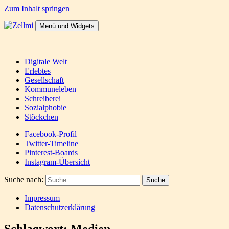
Zum Inhalt springen
Menü und Widgets
Zellmi
It's a dirty job but someones gotta do it
Digitale Welt
Erlebtes
Gesellschaft
Kommuneleben
Schreiberei
Sozialphobie
Stöckchen
Facebook-Profil
Twitter-Timeline
Pinterest-Boards
Instagram-Übersicht
Suche nach:
Impressum
Datenschutzerklärung
Schlagwort:
Medien