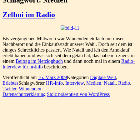
Zellmi im Radio
Bis vergangenen Mittwoch war Winnenden einfach nur unser
Nachbarort und die Einkaufsstadt unserer Wahl. Doch seit dem ist
einiges Schreckliches passiert. Wie Natali und ich den Amoklauf
erlebt haben und was sich seit dem getan hat, das habe ich zuerst in
einem
Beitrag im Netzlogbuch
und dann noch mal in einem
Radio-
Interview für hr-info
beschrieben.
Veröffentlicht am
16. März 2009
Kategorien
Digitale Welt
,
Erlebtes
Schlagwörter
HR-Info
,
Interview
,
Medien
,
Natali
,
Radio
,
Twitter
,
Winnenden
Datenschutzerklärung
Stolz präsentiert von WordPress