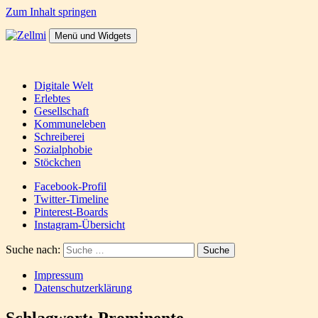
Zum Inhalt springen
Menü und Widgets
Zellmi
It's a dirty job but someones gotta do it
Digitale Welt
Erlebtes
Gesellschaft
Kommuneleben
Schreiberei
Sozialphobie
Stöckchen
Facebook-Profil
Twitter-Timeline
Pinterest-Boards
Instagram-Übersicht
Suche nach:
Impressum
Datenschutzerklärung
Schlagwort:
Prominente