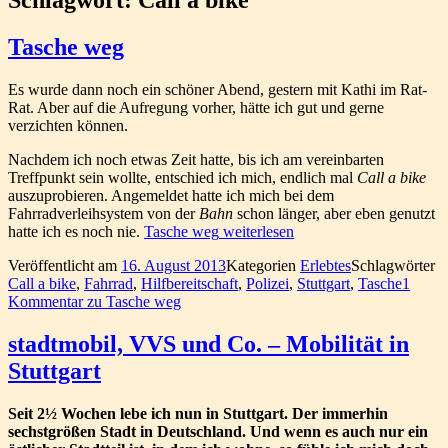
Tasche weg
Es wurde dann noch ein schöner Abend, gestern mit Kathi im Rat-
Rat. Aber auf die Aufregung vorher, hätte ich gut und gerne
verzichten können.
Nachdem ich noch etwas Zeit hatte, bis ich am vereinbarten
Treffpunkt sein wollte, entschied ich mich, endlich mal
Call a bike
auszuprobieren. Angemeldet hatte ich mich bei dem
Fahrradverleihsystem von der
Bahn
schon länger, aber eben genutzt
hatte ich es noch nie.
Tasche weg
weiterlesen
Veröffentlicht am
16. August 2013
Kategorien
Erlebtes
Schlagwörter
Call a bike
,
Fahrrad
,
Hilfbereitschaft
,
Polizei
,
Stuttgart
,
Tasche
1
Kommentar
zu Tasche weg
stadtmobil, VVS und Co. – Mobilität in
Stuttgart
Seit 2½ Wochen lebe ich nun in Stuttgart. Der immerhin
sechstgrößen Stadt in Deutschland. Und wenn es auch nur ein