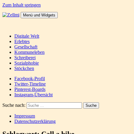
Zum Inhalt springen
Menü und Widgets
Zellmi
It's a dirty job but someones gotta do it
Digitale Welt
Erlebtes
Gesellschaft
Kommuneleben
Schreiberei
Sozialphobie
Stöckchen
Facebook-Profil
Twitter-Timeline
Pinterest-Boards
Instagram-Übersicht
Suche nach:
Impressum
Datenschutzerklärung
Schlagwort:
Call a bike