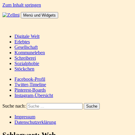
Zum Inhalt springen
Menü und Widgets
Zellmi
It's a dirty job but someones gotta do it
Digitale Welt
Erlebtes
Gesellschaft
Kommuneleben
Schreiberei
Sozialphobie
Stöckchen
Facebook-Profil
Twitter-Timeline
Pinterest-Boards
Instagram-Übersicht
Suche nach:
Impressum
Datenschutzerklärung
Schlagwort:
Web