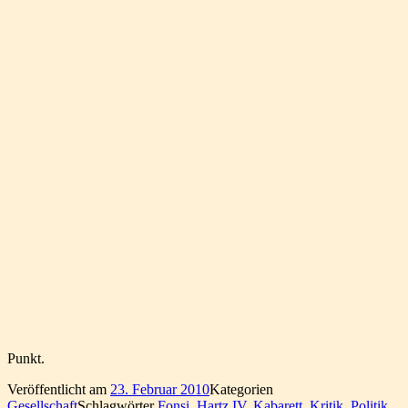
Punkt.
Veröffentlicht am
23. Februar 2010
Kategorien
Gesellschaft
Schlagwörter
Fonsi
,
Hartz IV
,
Kabarett
,
Kritik
,
Politik
,