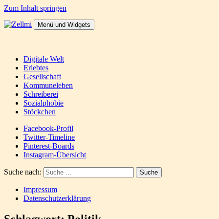
Zum Inhalt springen
Menü und Widgets
Zellmi
It's a dirty job but someones gotta do it
Digitale Welt
Erlebtes
Gesellschaft
Kommuneleben
Schreiberei
Sozialphobie
Stöckchen
Facebook-Profil
Twitter-Timeline
Pinterest-Boards
Instagram-Übersicht
Suche nach:
Impressum
Datenschutzerklärung
Schlagwort:
Politik