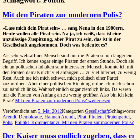
Mit den Piraten zur modernen Polis?
»Lass mich dein Pirat sein« … sang Nena in den 1980ern.
Heute wollen alle Pirat sein. Na ja, ich weiß, dass ist eine
unzulässige Zuspitzung, aber Pirat zu sein, das ist in der
Gesellschaft angekommen. Doch was bedeutet es?
Als sehr web-affiner Mensch sind mir die Piraten schon länger ein
Begriff. Ich kenne sogar einige Piraten der ersten Stunde. Doch als
ein an politischen Inhalten sehr interessiert Mensch, konnte ich mit
den Piraten damals nicht viel anfangen … zu viel Internet, zu wenig
Rest. Auch tue ich mich schwer, mich politisch einer Partei
zuzuordnen. Aber einer politischen Richtung ordne ich mich schon
zu: nämlich links. Wahrscheinlich sogar ziemlich links. Da waren
mir die Piraten von Anfang an zu wenig greifbar. Also bin ich kein
Pirat?
Mit den Piraten zur modernen Polis?
weiterlesen
Veröffentlicht am
5. Mai 2012
Kategorien
Gesellschaft
Schlagwörter
Arendt
,
Demokratie
,
Hannah Arendt
,
Pirat
,
Piraten
,
Piratenpartei
,
Polis
,
Politik
1 Kommentar
zu Mit den Piraten zur modernen Polis?
Der Kaiser muss endlich zugeben, dass er