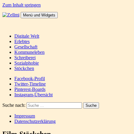
Zum Inhalt springen
Menü und Widgets
Zellmi
It's a dirty job but someones gotta do it
Digitale Welt
Erlebtes
Gesellschaft
Kommuneleben
Schreiberei
Sozialphobie
Stöckchen
Facebook-Profil
Twitter-Timeline
Pinterest-Boards
Instagram-Übersicht
Suche nach:
Impressum
Datenschutzerklärung
Film-Stöckchen