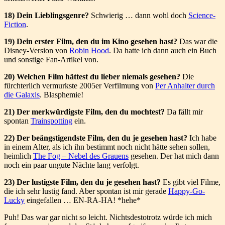
18) Dein Lieblingsgenre?
Schwierig … dann wohl doch
Science-
Fiction
.
19) Dein erster Film, den du im Kino gesehen hast?
Das war die
Disney-Version von
Robin Hood
. Da hatte ich dann auch ein Buch
und sonstige Fan-Artikel von.
20) Welchen Film hättest du lieber niemals gesehen?
Die
fürchterlich vermurkste 2005er Verfilmung von
Per Anhalter durch
die Galaxis
. Blasphemie!
21) Der merkwürdigste Film, den du mochtest?
Da fällt mir
spontan
Trainspotting
ein.
22) Der beängstigendste Film, den du je gesehen hast?
Ich habe
in einem Alter, als ich ihn bestimmt noch nicht hätte sehen sollen,
heimlich
The Fog – Nebel des Grauens
gesehen. Der hat mich dann
noch ein paar ungute Nächte lang verfolgt.
23) Der lustigste Film, den du je gesehen hast?
Es gibt viel Filme,
die ich sehr lustig fand. Aber spontan ist mir gerade
Happy-Go-
Lucky
eingefallen … EN-RA-HA! *hehe*
Puh! Das war gar nicht so leicht. Nichtsdestotrotz würde ich mich