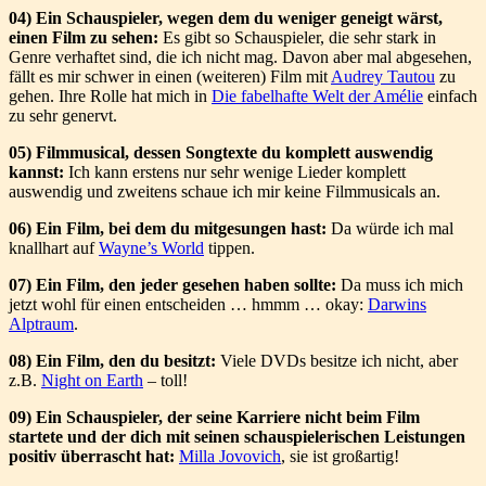
04) Ein Schauspieler, wegen dem du weniger geneigt wärst,
einen Film zu sehen:
Es gibt so Schauspieler, die sehr stark in
Genre verhaftet sind, die ich nicht mag. Davon aber mal abgesehen,
fällt es mir schwer in einen (weiteren) Film mit
Audrey Tautou
zu
gehen. Ihre Rolle hat mich in
Die fabelhafte Welt der Amélie
einfach
zu sehr genervt.
05) Filmmusical, dessen Songtexte du komplett auswendig
kannst:
Ich kann erstens nur sehr wenige Lieder komplett
auswendig und zweitens schaue ich mir keine Filmmusicals an.
06) Ein Film, bei dem du mitgesungen hast:
Da würde ich mal
knallhart auf
Wayne’s World
tippen.
07) Ein Film, den jeder gesehen haben sollte:
Da muss ich mich
jetzt wohl für einen entscheiden … hmmm … okay:
Darwins
Alptraum
.
08) Ein Film, den du besitzt:
Viele DVDs besitze ich nicht, aber
z.B.
Night on Earth
– toll!
09) Ein Schauspieler, der seine Karriere nicht beim Film
startete und der dich mit seinen schauspielerischen Leistungen
positiv überrascht hat:
Milla Jovovich
, sie ist großartig!