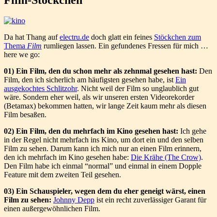
Da hat Thang auf
electru.de
doch glatt ein feines
Stöckchen zum
Thema
Film
rumliegen lassen. Ein gefundenes Fressen für mich …
here we go:
01) Ein Film, den du schon mehr als zehnmal gesehen hast:
Den
Film, den ich sicherlich am häufigsten gesehen habe, ist
Ein
ausgekochtes Schlitzohr
. Nicht weil der Film so unglaublich gut
wäre. Sondern eher weil, als wir unseren ersten Videorekorder
(Betamax) bekommen hatten, wir lange Zeit kaum mehr als diesen
Film besaßen.
02) Ein Film, den du mehrfach im Kino gesehen hast:
Ich gehe
in der Regel nicht mehrfach ins Kino, um dort ein und den selben
Film zu sehen. Darum kann ich mich nur an einen Film erinnern,
den ich mehrfach im Kino gesehen habe:
Die Krähe (The Crow)
.
Den Film habe ich einmal “normal” und einmal in einem Dopple
Feature mit dem zweiten Teil gesehen.
03) Ein Schauspieler, wegen dem du eher geneigt wärst, einen
Film zu sehen:
Johnny Depp
ist ein recht zuverlässiger Garant für
einen außergewöhnlichen Film.