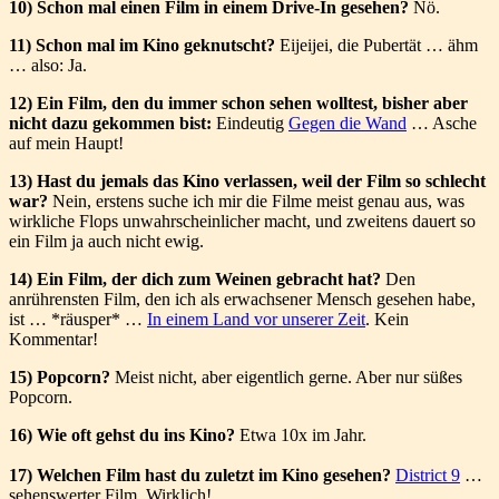
10) Schon mal einen Film in einem Drive-In gesehen?
Nö.
11) Schon mal im Kino geknutscht?
Eijeijei, die Pubertät … ähm
… also: Ja.
12) Ein Film, den du immer schon sehen wolltest, bisher aber
nicht dazu gekommen bist:
Eindeutig
Gegen die Wand
… Asche
auf mein Haupt!
13) Hast du jemals das Kino verlassen, weil der Film so schlecht
war?
Nein, erstens suche ich mir die Filme meist genau aus, was
wirkliche Flops unwahrscheinlicher macht, und zweitens dauert so
ein Film ja auch nicht ewig.
14) Ein Film, der dich zum Weinen gebracht hat?
Den
anrührensten Film, den ich als erwachsener Mensch gesehen habe,
ist … *räusper* …
In einem Land vor unserer Zeit
. Kein
Kommentar!
15) Popcorn?
Meist nicht, aber eigentlich gerne. Aber nur süßes
Popcorn.
16) Wie oft gehst du ins Kino?
Etwa 10x im Jahr.
17) Welchen Film hast du zuletzt im Kino gesehen?
District 9
…
sehenswerter Film. Wirklich!