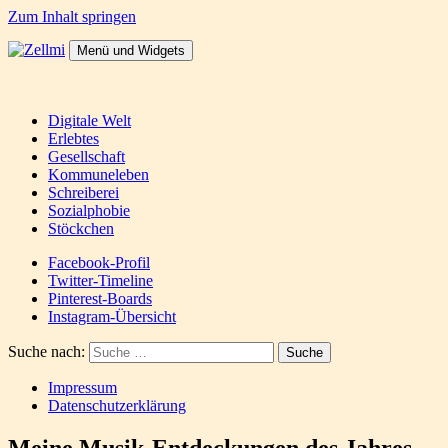
Zum Inhalt springen
Menü und Widgets
Zellmi
It's a dirty job but someones gotta do it
Digitale Welt
Erlebtes
Gesellschaft
Kommuneleben
Schreiberei
Sozialphobie
Stöckchen
Facebook-Profil
Twitter-Timeline
Pinterest-Boards
Instagram-Übersicht
Suche nach:
Impressum
Datenschutzerklärung
Meine Musik-Entdeckungen des Jahres