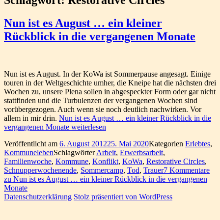
Nun ist es August … ein kleiner
Rückblick in die vergangenen Monate
Nun ist es August. In der KoWa ist Sommerpause angesagt. Einige
touren in der Weltgeschichte umher, die Kneipe hat die nächsten drei
Wochen zu, unsere Plena sollen in abgespeckter Form oder gar nicht
stattfinden und die Turbulenzen der vergangenen Wochen sind
vorübergezogen. Auch wenn sie noch deutlich nachwirken. Vor
allem in mir drin.
Nun ist es August … ein kleiner Rückblick in die
vergangenen Monate
weiterlesen
Veröffentlicht am
6. August 2012
25. Mai 2020
Kategorien
Erlebtes
,
Kommuneleben
Schlagwörter
Arbeit
,
Erwerbsarbeit
,
Familienwoche
,
Kommune
,
Konflikt
,
KoWa
,
Restorative Circles
,
Schnupperwochenende
,
Sommercamp
,
Tod
,
Trauer
7 Kommentare
zu Nun ist es August … ein kleiner Rückblick in die vergangenen
Monate
Datenschutzerklärung
Stolz präsentiert von WordPress