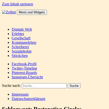
Zum Inhalt springen
Menü und Widgets
Zellmi
It's a dirty job but someones gotta do it
Digitale Welt
Erlebtes
Gesellschaft
Kommuneleben
Schreiberei
Sozialphobie
Stöckchen
Facebook-Profil
Twitter-Timeline
Pinterest-Boards
Instagram-Übersicht
Suche nach:
Impressum
Datenschutzerklärung
Schlagwort:
Restorative Circles