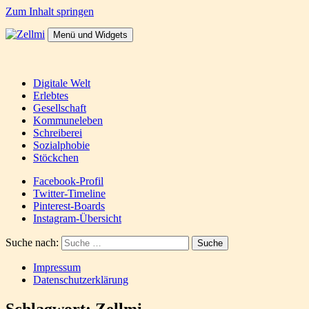
Zum Inhalt springen
Menü und Widgets
Zellmi
It's a dirty job but someones gotta do it
Digitale Welt
Erlebtes
Gesellschaft
Kommuneleben
Schreiberei
Sozialphobie
Stöckchen
Facebook-Profil
Twitter-Timeline
Pinterest-Boards
Instagram-Übersicht
Suche nach:
Impressum
Datenschutzerklärung
Schlagwort:
Zellmi