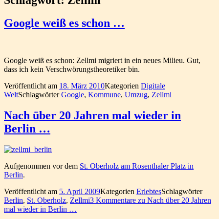
Google weiß es schon …
Google weiß es schon: Zellmi migriert in ein neues Milieu. Gut,
dass ich kein Verschwörungstheoretiker bin.
Veröffentlicht am
18. März 2010
Kategorien
Digitale
Welt
Schlagwörter
Google
,
Kommune
,
Umzug
,
Zellmi
Nach über 20 Jahren mal wieder in
Berlin …
Aufgenommen vor dem
St. Oberholz am Rosenthaler Platz in
Berlin
.
Veröffentlicht am
5. April 2009
Kategorien
Erlebtes
Schlagwörter
Berlin
,
St. Oberholz
,
Zellmi
3 Kommentare
zu Nach über 20 Jahren
mal wieder in Berlin …