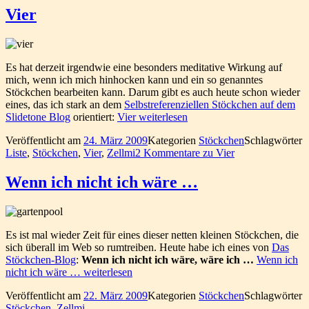
Vier
Es hat derzeit irgendwie eine besonders meditative Wirkung auf
mich, wenn ich mich hinhocken kann und ein so genanntes
Stöckchen bearbeiten kann. Darum gibt es auch heute schon wieder
eines, das ich stark an dem
Selbstreferenziellen Stöckchen auf dem
Slidetone Blog
orientiert:
Vier
weiterlesen
Veröffentlicht am
24. März 2009
Kategorien
Stöckchen
Schlagwörter
Liste
,
Stöckchen
,
Vier
,
Zellmi
2 Kommentare
zu Vier
Wenn ich nicht ich wäre …
Es ist mal wieder Zeit für eines dieser netten kleinen Stöckchen, die
sich überall im Web so rumtreiben. Heute habe ich eines von
Das
Stöckchen-Blog
:
Wenn ich nicht ich wäre, wäre ich …
Wenn ich
nicht ich wäre …
weiterlesen
Veröffentlicht am
22. März 2009
Kategorien
Stöckchen
Schlagwörter
Stöckchen
,
Zellmi