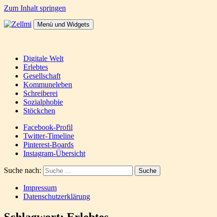
Zum Inhalt springen
Menü und Widgets
Zellmi
It's a dirty job but someones gotta do it
Digitale Welt
Erlebtes
Gesellschaft
Kommuneleben
Schreiberei
Sozialphobie
Stöckchen
Facebook-Profil
Twitter-Timeline
Pinterest-Boards
Instagram-Übersicht
Suche nach:
Impressum
Datenschutzerklärung
Schlagwort:
Erlebtes