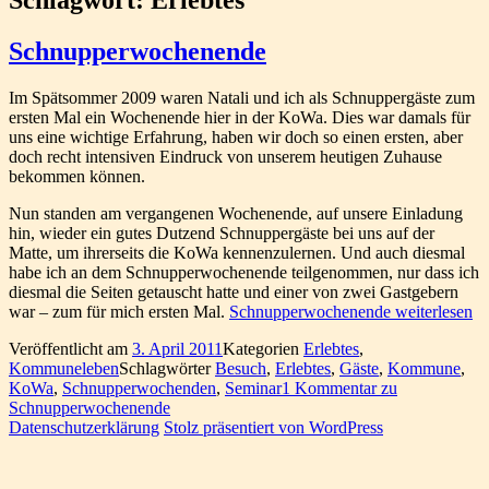
Schnupperwochenende
Im Spätsommer 2009 waren Natali und ich als Schnuppergäste zum
ersten Mal ein Wochenende hier in der KoWa. Dies war damals für
uns eine wichtige Erfahrung, haben wir doch so einen ersten, aber
doch recht intensiven Eindruck von unserem heutigen Zuhause
bekommen können.
Nun standen am vergangenen Wochenende, auf unsere Einladung
hin, wieder ein gutes Dutzend Schnuppergäste bei uns auf der
Matte, um ihrerseits die KoWa kennenzulernen. Und auch diesmal
habe ich an dem Schnupperwochenende teilgenommen, nur dass ich
diesmal die Seiten getauscht hatte und einer von zwei Gastgebern
war – zum für mich ersten Mal.
Schnupperwochenende
weiterlesen
Veröffentlicht am
3. April 2011
Kategorien
Erlebtes
,
Kommuneleben
Schlagwörter
Besuch
,
Erlebtes
,
Gäste
,
Kommune
,
KoWa
,
Schnupperwochenden
,
Seminar
1 Kommentar
zu
Schnupperwochenende
Datenschutzerklärung
Stolz präsentiert von WordPress