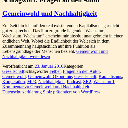
Gemeinwohl und Nachhaltigkeit
Zur Zeit bin ich auf den real existierenden Kapitalismus gar nicht
gut zu sprechen. Das ihm zugrunde liegende “Wachstum,
Wachstum, Wachstum” erscheint mir absolut unangebracht in einer
endlichen Welt. Wobei die Endlichkeit der Welt sich in dem
Zusammenhang hauptsächlich auf ihre Funktion als
Lebensgrundlage der Menschen bezieht.
Gemeinwohl und
Nachhaltigkeit
weiterlesen
Veröffentlicht am
23. Januar 2010
Kategorien
Gesellschaft
Schlagwörter
Felber
,
Fragen an den Autor
,
Gemeinwohl
,
Gemeinwohl-Ökonomie
,
Gesellschaft
,
Kapitalismus
,
Kooperation
,
MP3
,
Nachhaltigkeit
,
Podcast
,
SR2
,
Wachstum
1
Kommentar
zu Gemeinwohl und Nachhaltigkeit
Datenschutzerklärung
Stolz präsentiert von WordPress