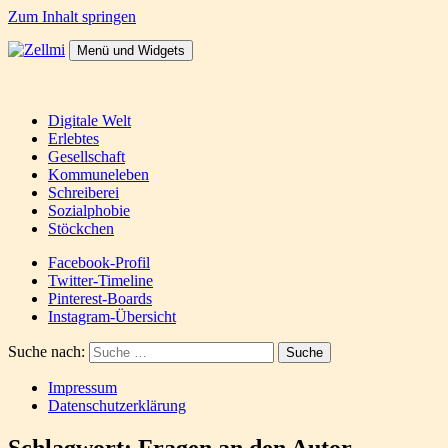
Zum Inhalt springen
Menü und Widgets
Zellmi
It's a dirty job but someones gotta do it
Digitale Welt
Erlebtes
Gesellschaft
Kommuneleben
Schreiberei
Sozialphobie
Stöckchen
Facebook-Profil
Twitter-Timeline
Pinterest-Boards
Instagram-Übersicht
Suche nach:
Impressum
Datenschutzerklärung
Schlagwort:
Fragen an den Autor