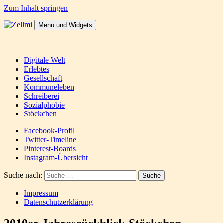
Zum Inhalt springen
Menü und Widgets
Zellmi
It's a dirty job but someones gotta do it
Digitale Welt
Erlebtes
Gesellschaft
Kommuneleben
Schreiberei
Sozialphobie
Stöckchen
Facebook-Profil
Twitter-Timeline
Pinterest-Boards
Instagram-Übersicht
Suche nach:
Impressum
Datenschutzerklärung
2010er Jahresrückblick-Stöckchen