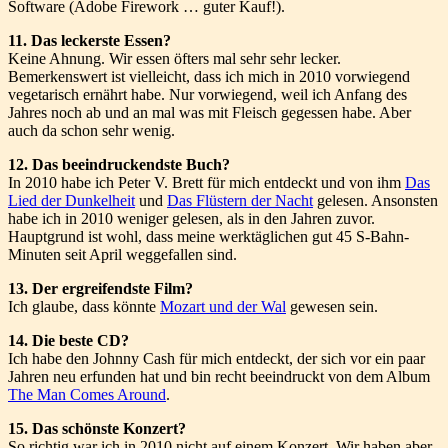
Software (Adobe Firework … guter Kauf!).
11. Das leckerste Essen?
Keine Ahnung. Wir essen öfters mal sehr sehr lecker.
Bemerkenswert ist vielleicht, dass ich mich in 2010 vorwiegend
vegetarisch ernährt habe. Nur vorwiegend, weil ich Anfang des
Jahres noch ab und an mal was mit Fleisch gegessen habe. Aber
auch da schon sehr wenig.
12. Das beeindruckendste Buch?
In 2010 habe ich Peter V. Brett für mich entdeckt und von ihm
Das
Lied der Dunkelheit
und
Das Flüstern der Nacht
gelesen. Ansonsten
habe ich in 2010 weniger gelesen, als in den Jahren zuvor.
Hauptgrund ist wohl, dass meine werktäglichen gut 45 S-Bahn-
Minuten seit April weggefallen sind.
13. Der ergreifendste Film?
Ich glaube, dass könnte
Mozart und der Wal
gewesen sein.
14. Die beste CD?
Ich habe den Johnny Cash für mich entdeckt, der sich vor ein paar
Jahren neu erfunden hat und bin recht beeindruckt von dem Album
The Man Comes Around
.
15. Das schönste Konzert?
So richtig war ich in 2010 nicht auf einem Konzert. Wir haben aber