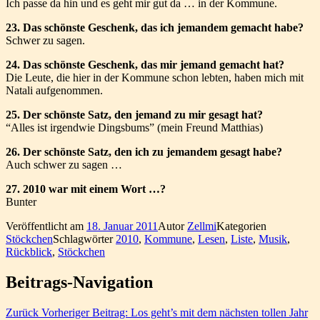
Ich passe da hin und es geht mir gut da … in der Kommune.
23. Das schönste Geschenk, das ich jemandem gemacht habe?
Schwer zu sagen.
24. Das schönste Geschenk, das mir jemand gemacht hat?
Die Leute, die hier in der Kommune schon lebten, haben mich mit
Natali aufgenommen.
25. Der schönste Satz, den jemand zu mir gesagt hat?
“Alles ist irgendwie Dingsbums” (mein Freund Matthias)
26. Der schönste Satz, den ich zu jemandem gesagt habe?
Auch schwer zu sagen …
27. 2010 war mit einem Wort …?
Bunter
Veröffentlicht am
18. Januar 2011
Autor
Zellmi
Kategorien
Stöckchen
Schlagwörter
2010
,
Kommune
,
Lesen
,
Liste
,
Musik
,
Rückblick
,
Stöckchen
Beitrags-Navigation
Zurück
Vorheriger Beitrag:
Los geht’s mit dem nächsten tollen Jahr