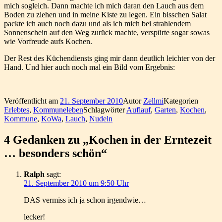
mich sogleich. Dann machte ich mich daran den Lauch aus dem
Boden zu ziehen und in meine Kiste zu legen. Ein bisschen Salat
packte ich auch noch dazu und als ich mich bei strahlendem
Sonnenschein auf den Weg zurück machte, verspürte sogar sowas
wie Vorfreude aufs Kochen.
Der Rest des Küchendiensts ging mir dann deutlich leichter von der
Hand. Und hier auch noch mal ein Bild vom Ergebnis:
Veröffentlicht am
21. September 2010
Autor
Zellmi
Kategorien
Erlebtes
,
Kommuneleben
Schlagwörter
Auflauf
,
Garten
,
Kochen
,
Kommune
,
KoWa
,
Lauch
,
Nudeln
4 Gedanken zu „Kochen in der Erntezeit
… besonders schön“
Ralph
sagt:
21. September 2010 um 9:50 Uhr
DAS vermiss ich ja schon irgendwie…
lecker!