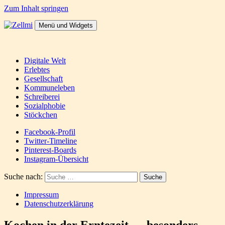
Zum Inhalt springen
Menü und Widgets
Zellmi
It's a dirty job but someones gotta do it
Digitale Welt
Erlebtes
Gesellschaft
Kommuneleben
Schreiberei
Sozialphobie
Stöckchen
Facebook-Profil
Twitter-Timeline
Pinterest-Boards
Instagram-Übersicht
Suche nach:
Impressum
Datenschutzerklärung
Kochen in der Erntezeit … besonders