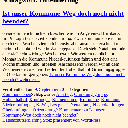
Ist unser Kommune-Weg doch noch nicht
beendet?
Gerade fühle ich mich ein bisschen wie im Auge eines Hurrikans.
Im Prinzip ist es derzeit ziemlich ruhig. Zwar kommuniziere ich in
den letzten Wochen ziemlich intensiv, aber ansonsten erscheint mir
mein Leben aktuell wie in Watte gepackt. Doch steht Natali und mir
eine vielleicht wichtige Woche bevor. Wir werden nämlich am
Montag in die Kommune Niederkaufungen fahren und dort eine
Woche mitleben und -arbeiten. Anschließend werden wir an dem
Wochenende zu einem Treffen der Hubenthalhof-Gründungsgruppe
in Oberkaufungen gehen.
Ist unser Kommune-Weg doch noch nicht
beendet?
weiterlesen
Veröffentlicht am
9. September 2011
Kategorien
Kommuneleben
Schlagwörter
Ausstieg
,
Gründungsgruppe
,
Hubenthalhof
,
Kaufungen
,
Kennenlernen
,
Kommune
,
Kommune
Niederkaufungen
,
KoWa
,
Los geht's
,
Neuanfang
,
Niederkaufungen
,
Oberkaufungen
,
Orientierung
2 Kommentare
zu Ist unser
Kommune-Weg doch noch nicht beendet?
Datenschutzerklärung
Stolz präsentiert von WordPress