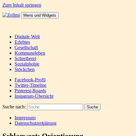
Zum Inhalt springen
Menü und Widgets
Zellmi
It's a dirty job but someones gotta do it
Digitale Welt
Erlebtes
Gesellschaft
Kommuneleben
Schreiberei
Sozialphobie
Stöckchen
Facebook-Profil
Twitter-Timeline
Pinterest-Boards
Instagram-Übersicht
Suche nach:
Impressum
Datenschutzerklärung
Schlagwort:
Orientierung